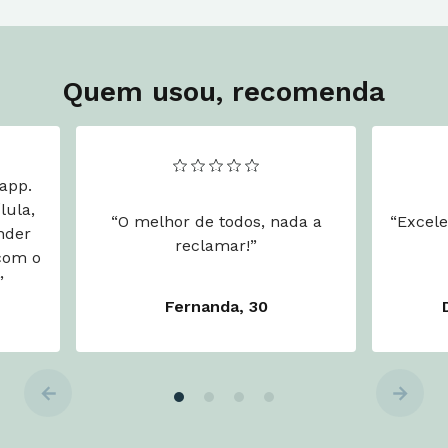
Quem usou, recomenda
app.
lula,
“O melhor de todos, nada a
“Excele
nder
reclamar!”
com o
”
Fernanda, 30